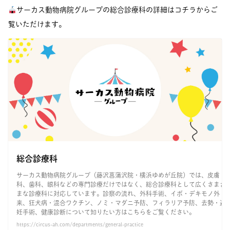
サーカス動物病院グループの総合診療科の詳細はコチラからご
覧いただけます。
総合診療科
サーカス動物病院グループ（藤沢菖蒲沢院・横浜ゆめが丘院）では、皮膚
科、歯科、眼科などの専門診療だけではなく、総合診療科として広くさまざ
まな診療科に対応しています。診察の流れ、外科手術、イボ・デキモノ外
来、狂犬病・混合ワクチン、ノミ・マダニ予防、フィラリア予防、去勢・避
妊手術、健康診断について知りたい方はこちらをご覧ください。
https://circus-ah.com/departments/general-practice