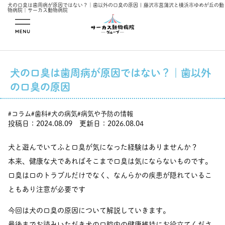
犬の口臭は歯周病が原因ではない？｜歯以外の口臭の原因 | 藤沢市菖蒲沢と横浜市ゆめが丘の動
物病院｜サーカス動物病院
メニューを開
く
犬の口臭は歯周病が原因ではない？｜歯以外
の口臭の原因
コラム
歯科
犬の病気
病気や予防の情報
#
#
#
#
投稿日：2024.08.09 更新日：2026.08.04
犬と遊んでいてふと口臭が気になった経験はありませんか？
本来、健康な犬であればそこまで口臭は気にならないものです。
口臭は口のトラブルだけでなく、なんらかの疾患が隠れているこ
ともあり注意が必要です
今回は犬の口臭の原因について解説していきます。
最後までお読みいただき犬の口腔内の健康維持にお役立てくださ