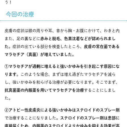
う！
今回の治療
皮膚の症状は眼の周りや耳、首から胸・お腹にかけて、わきと内
また、足の裏などに
赤みと脱毛、色素沈着などが認められまし
た
。症状の出ている部分を検査したところ、
皮膚の常在菌である
マラセチア（真菌）が増えていました
。
①マラセチアが過剰に増えると強いかゆみを引き起こす原因にな
ります
。このような場合、まずは増え過ぎたマラセチアを減ら
し、強いかゆみを和らげる治療が必要になります。そこでまず、
抗真菌薬の内服薬を用いてマラセチアを治療
することにしまし
た。
②アトピー性皮膚炎による強いかゆみはステロイドのスプレー剤
で治療することになりました。
ステロイドのスプレー剤は患部に
直接届くため、内服薬のステロイドよりかゆみを抑える効果が高