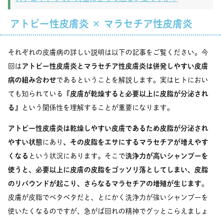
アトピー性皮膚炎 × マラセチア性皮膚炎
それぞれの皮膚病の詳しい説明は以下の記事をご覧ください。今
回は
アトピー性皮膚炎とマラセチア性皮膚炎は併発しやすい皮膚
病の組み合わせ
であるということを解説します。実はヒトにおい
ても知られている
『皮膚が乾燥すると必要以上に皮脂が分泌され
る』
という関係性を理解することが重要になります。
アトピー性皮膚炎は乾燥しやすい皮膚であるため皮脂が分泌され
やすい状態
にあり
、その皮脂をエサにするマラセチアが増えやす
くなる
という状況にあります。そこで
洗浄力が高いシャンプーを
使うと、必要以上に皮膚の皮脂をゴッソリ落としてしまい、皮脂
のリバウンドが起こり、さらなるマラセチアの増殖が生じます
。
皮膚が皮脂でベタベタだと、とにかく洗浄力が強いシャンプーを
使いたくなるのですが、急がば回れの精神でグッとこらえましょ