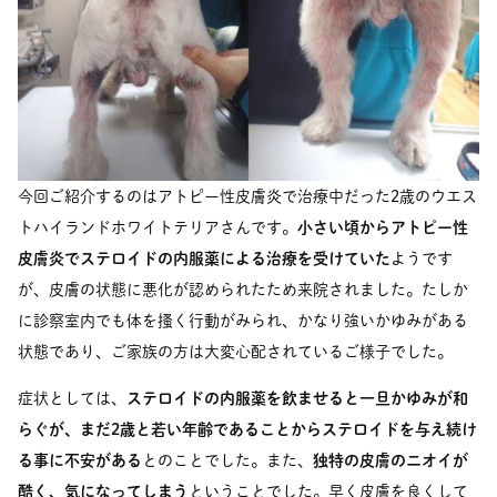
今回ご紹介するのはアトピー性皮膚炎で治療中だった2歳のウエス
トハイランドホワイトテリアさんです。
小さい頃からアトピー性
皮膚炎でステロイドの内服薬による治療を受けていた
ようです
が、皮膚の状態に悪化が認められたため来院されました。たしか
に診察室内でも体を搔く行動がみられ、かなり強いかゆみがある
状態であり、ご家族の方は大変心配されているご様子でした。
症状としては、
ステロイドの内服薬を飲ませると一旦かゆみが和
らぐが、まだ2歳と若い年齢であることからステロイドを与え続け
る事に不安がある
とのことでした。また、
独特の皮膚のニオイが
酷く、気になってしまう
ということでした。早く皮膚を良くして