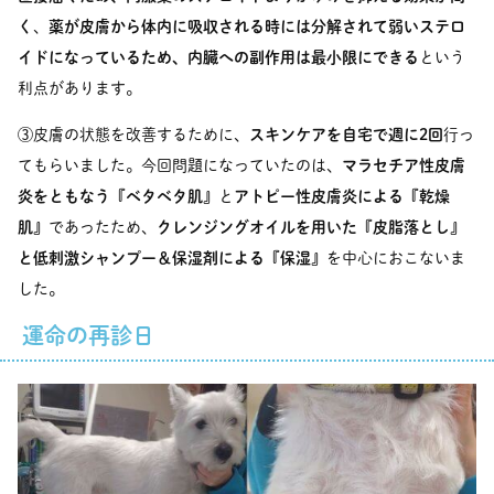
く
、
薬が皮膚から体内に吸収される時には分解されて弱いステロ
イドになっているため、内臓への副作用は最小限にできる
という
利点があります。
③皮膚の状態を改善するために、
スキンケアを自宅で週に2回
行っ
てもらいました。今回問題になっていたのは、
マラセチア性皮膚
炎をともなう『ベタベタ肌』
と
アトピー性皮膚炎による『乾燥
肌』
であったため、
クレンジングオイルを用いた『皮脂落とし』
と低刺激シャンプー＆保湿剤による『保湿』
を中心におこないま
した。
運命の再診日