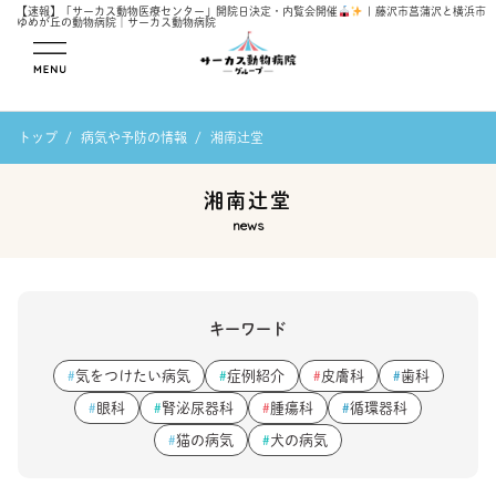
【速報】「サーカス動物医療センター」開院日決定・内覧会開催
| 藤沢市菖蒲沢と横浜市
ゆめが丘の動物病院｜サーカス動物病院
メニューを開
トップ
病気や予防の情報
湘南辻堂
く
湘南辻堂
news
キーワード
気をつけたい病気
症例紹介
皮膚科
歯科
#
#
#
#
眼科
腎泌尿器科
腫瘍科
循環器科
#
#
#
#
猫の病気
犬の病気
#
#