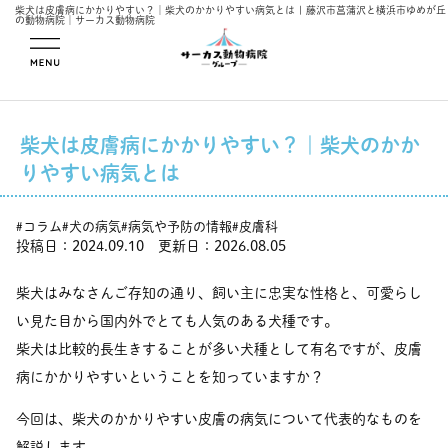
柴犬は皮膚病にかかりやすい？｜柴犬のかかりやすい病気とは | 藤沢市菖蒲沢と横浜市ゆめが丘
の動物病院｜サーカス動物病院
メニューを開
く
柴犬は皮膚病にかかりやすい？｜柴犬のかか
りやすい病気とは
コラム
犬の病気
病気や予防の情報
皮膚科
#
#
#
#
投稿日：2024.09.10 更新日：2026.08.05
柴犬はみなさんご存知の通り、飼い主に忠実な性格と、可愛らし
い見た目から国内外でとても人気のある犬種です。
柴犬は比較的長生きすることが多い犬種として有名ですが、皮膚
病にかかりやすいということを知っていますか？
今回は、柴犬のかかりやすい皮膚の病気について代表的なものを
解説します。